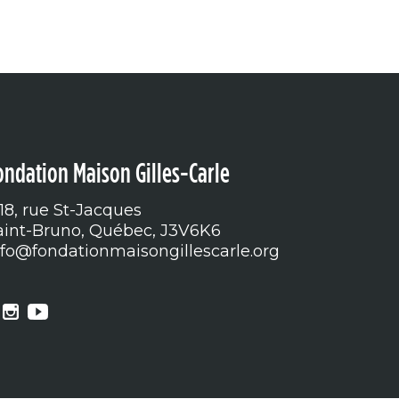
ondation Maison Gilles-Carle
518, rue St-Jacques
aint-Bruno, Québec, J3V6K6
nfo@fondationmaisongillescarle.org