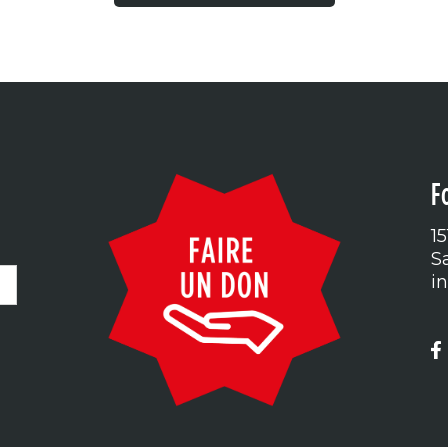
F
1
S
i